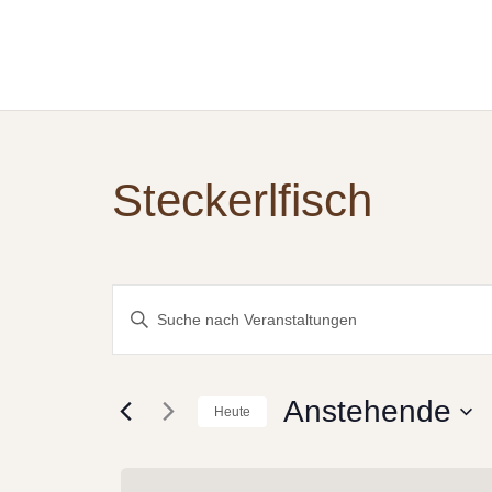
Steckerlfisch
Veranstaltungen
Bitte
Schlüsselwort
Suche
eingeben.
und
Suche
Anstehende
Heute
nach
Ansichten,
Datum
Veranstaltungen
wählen.