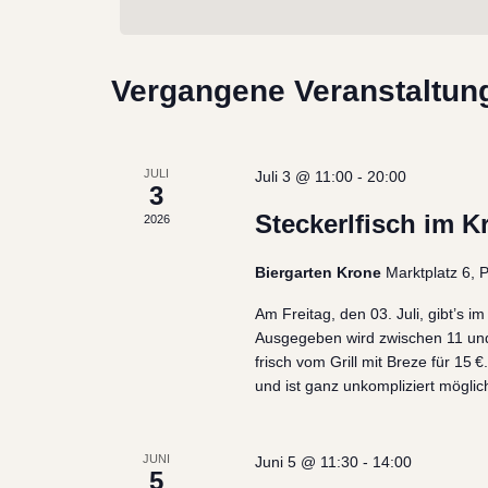
Navigation
Schlüsselwort.
Vergangene Veranstaltun
JULI
Juli 3 @ 11:00
-
20:00
3
Steckerlfisch im 
2026
Biergarten Krone
Marktplatz 6,
Am Freitag, den 03. Juli, gibt’s im
Ausgegeben wird zwischen 11 und
frisch vom Grill mit Breze für 15
und ist ganz unkompliziert möglic
JUNI
Juni 5 @ 11:30
-
14:00
5